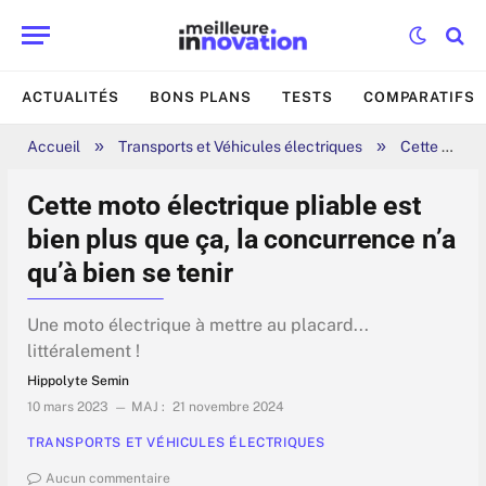
ACTUALITÉS
BONS PLANS
TESTS
COMPARATIFS
»
»
Accueil
Transports et Véhicules électriques
Cette moto électrique pliable est bien plus que ça, la concurrence n’a qu’à bien se tenir
Cette moto électrique pliable est
bien plus que ça, la concurrence n’a
qu’à bien se tenir
Une moto électrique à mettre au placard...
littéralement !
Hippolyte Semin
10 mars 2023
MAJ :
21 novembre 2024
TRANSPORTS ET VÉHICULES ÉLECTRIQUES
Aucun commentaire