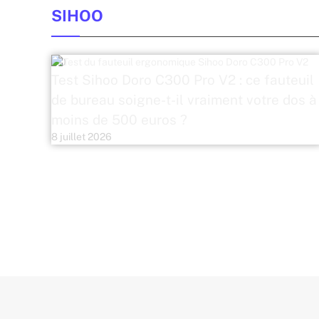
SIHOO
8.0
Test Sihoo Doro C300 Pro V2 : ce fauteuil
de bureau soigne-t-il vraiment votre dos à
moins de 500 euros ?
8 juillet 2026