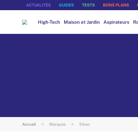
ACTUALITÉS
GUIDES
TESTS
BONS PLANS
High-Tech
Maison et Jardin
Aspirateurs
Ro
»
»
Accueil
Marques
Sihoo