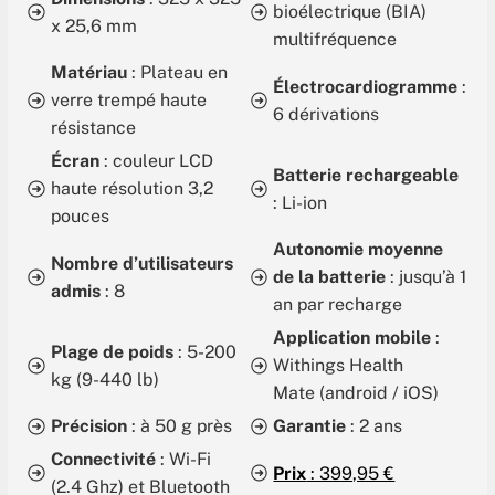
bioélectrique (BIA)
x 25,6 mm
multifréquence
Matériau
: Plateau en
Électrocardiogramme
:
verre trempé haute
6 dérivations
résistance
Écran
: couleur LCD
Batterie rechargeable
haute résolution 3,2
: Li-ion
pouces
Autonomie moyenne
Nombre d’utilisateurs
de la batterie
: jusqu’à 1
admis
: 8
an par recharge
Application mobile
:
Plage de poids
: 5-200
Withings Health
kg (9-440 lb)
Mate (android / iOS)
Précision
: à 50 g près
Garantie
: 2 ans
Connectivité
: Wi-Fi
Prix
: 399,95 €
(2.4 Ghz) et Bluetooth