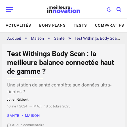
ACTUALITÉS
BONS PLANS
TESTS
COMPARATIFS
»
»
»
Accueil
Maison
Santé
Test Withings Body Scan : la meilleure balance connectée haut de gamme ?
Test Withings Body Scan : la
meilleure balance connectée haut
de gamme ?
Une station de santé complète aux données ultra-
fiables ?
Julien Gilbert
10 avril 2024
MAJ :
18 octobre 2025
SANTÉ
MAISON
Aucun commentaire