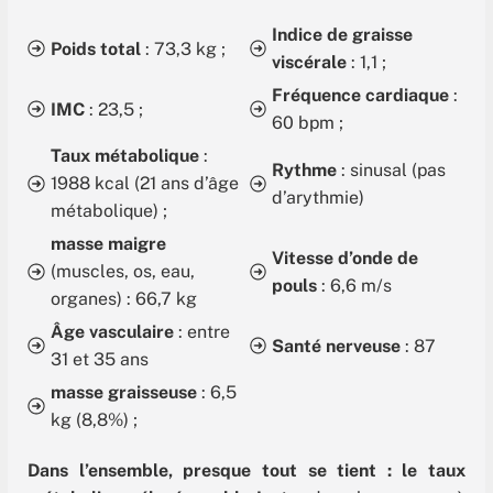
Indice de graisse
Poids total
: 73,3 kg ;
viscérale
: 1,1 ;
Fréquence cardiaque
:
IMC
: 23,5 ;
60 bpm ;
Taux métabolique
:
Rythme
: sinusal (pas
1988 kcal (21 ans d’âge
d’arythmie)
métabolique) ;
masse maigre
Vitesse d’onde de
(muscles, os, eau,
pouls
: 6,6 m/s
organes) : 66,7 kg
Âge vasculaire
: entre
Santé nerveuse
: 87
31 et 35 ans
masse graisseuse
: 6,5
kg (8,8%) ;
Dans l’ensemble, presque tout se tient : le taux