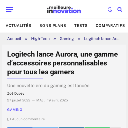
ACTUALITÉS
BONS PLANS
TESTS
COMPARATIFS
»
»
»
Accueil
High-Tech
Gaming
Logitech lance Aurora, une gamme d’accessoires personnalisables pour tous les gamers
Logitech lance Aurora, une gamme
d’accessoires personnalisables
pour tous les gamers
Une nouvelle ère du gaming est lancée
Zoé Dupey
27 juillet 2022
MAJ :
19 avril 2025
GAMING
Aucun commentaire