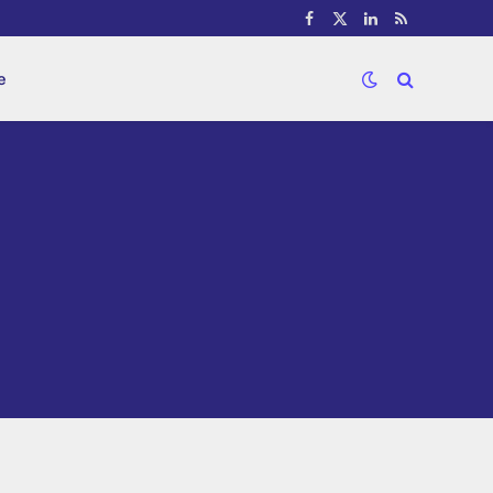
Facebook
X
LinkedIn
RSS
(Twitter)
e