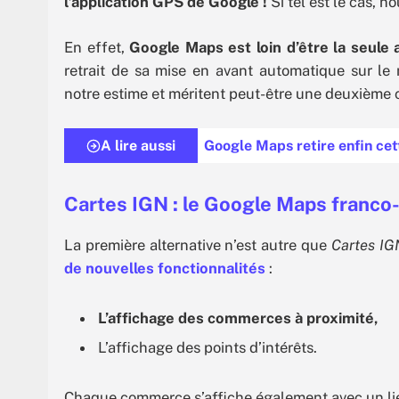
l’application GPS de Google !
Si tel est le cas, n
En effet,
Google Maps est loin d’être la seule 
retrait de sa mise en avant automatique sur le
notre estime et méritent peut-être une deuxième
A lire aussi
Google Maps retire enfin cet
Cartes IGN : le Google Maps franco
La première alternative n’est autre que
Cartes IG
de nouvelles fonctionnalités
:
L’affichage des commerces à proximité,
L’affichage des points d’intérêts.
Chaque commerce s’affiche également avec un lien