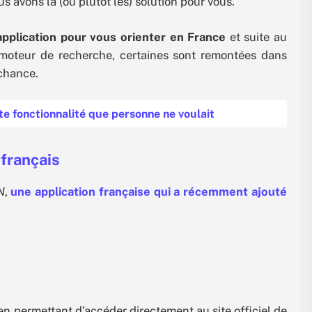
ous avons la (ou plutôt les) solution pour vous.
application pour vous orienter en France
et suite au
 moteur de recherche, certaines sont remontées dans
 chance.
te fonctionnalité que personne ne voulait
-français
N
,
une application française qui a récemment ajouté
 permettant d’accéder directement au site officiel de