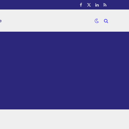
Facebook
X
LinkedIn
RSS
(Twitter)
e