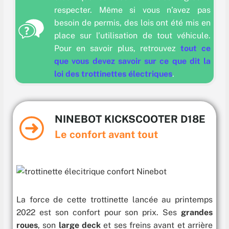
respecter. Même si vous n’avez pas
besoin de permis, des lois ont été mis en
place sur l’utilisation de tout véhicule.
Pour en savoir plus, retrouvez
tout ce
que vous devez savoir sur ce que dit la
loi des trottinettes électriques
.
NINEBOT KICKSCOOTER D18E
Le confort
avant tout
La force de cette trottinette lancée au printemps
2022 est son confort pour son prix. Ses
grandes
roues
, son
large deck
et ses freins avant et arrière