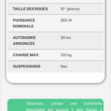
TAILLE DES ROUES
10″ (pleins)
PUISSANCE
350 W
NOMINALE
AUTONOMIE
30 km
ANNONCÉE
CHARGE MAX
120 kg
SUSPENSIONS
Non
Attention, utiliser une trottinette
électrique est soumis à des règles à