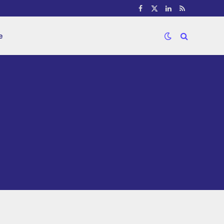
Facebook
X
LinkedIn
RSS
(Twitter)
e