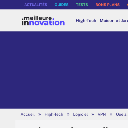
ACTUALITÉS
GUIDES
TESTS
BONS PLANS
High-Tech
Maison et Jar
»
»
»
»
Accueil
High-Tech
Logiciel
VPN
Quels 