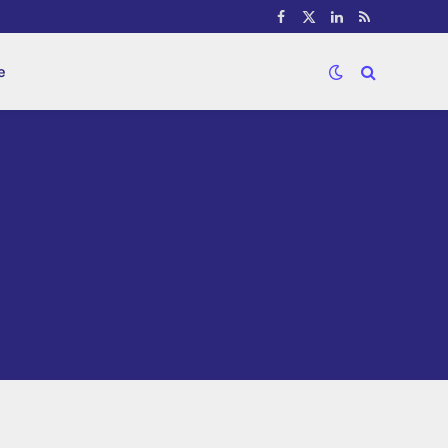
Facebook
X
LinkedIn
RSS
(Twitter)
e