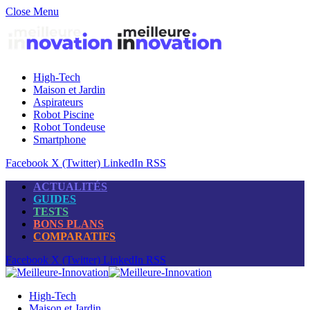
Close Menu
High-Tech
Maison et Jardin
Aspirateurs
Robot Piscine
Robot Tondeuse
Smartphone
Facebook
X (Twitter)
LinkedIn
RSS
ACTUALITÉS
GUIDES
TESTS
BONS PLANS
COMPARATIFS
Facebook
X (Twitter)
LinkedIn
RSS
High-Tech
Maison et Jardin