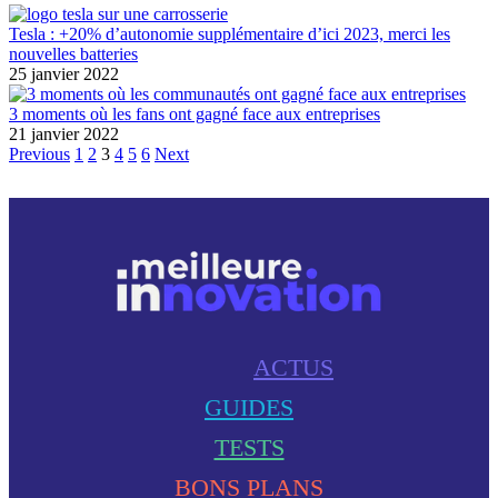
Tesla : +20% d’autonomie supplémentaire d’ici 2023, merci les
nouvelles batteries
25 janvier 2022
3 moments où les fans ont gagné face aux entreprises
21 janvier 2022
Previous
1
2
3
4
5
6
Next
ACTUS
GUIDES
TESTS
BONS PLANS