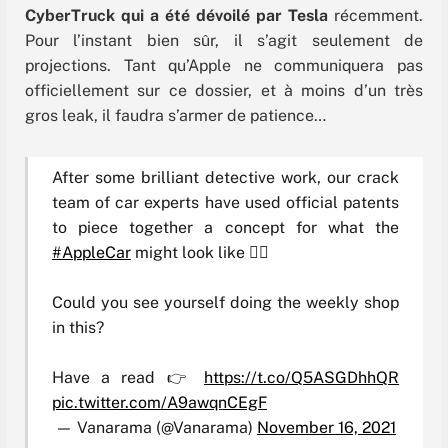
CyberTruck qui a été dévoilé par Tesla
récemment.
Pour l’instant bien sûr, il s’agit seulement de
projections. Tant qu’Apple ne communiquera pas
officiellement sur ce dossier, et à moins d’un très
gros leak, il faudra s’armer de patience…
After some brilliant detective work, our crack
team of car experts have used official patents
to piece together a concept for what the
#AppleCar
might look like 🕵️‍♂️
Could you see yourself doing the weekly shop
in this?
Have a read 👉
https://t.co/Q5ASGDhhQR
pic.twitter.com/A9awqnCEgF
— Vanarama (@Vanarama)
November 16, 2021