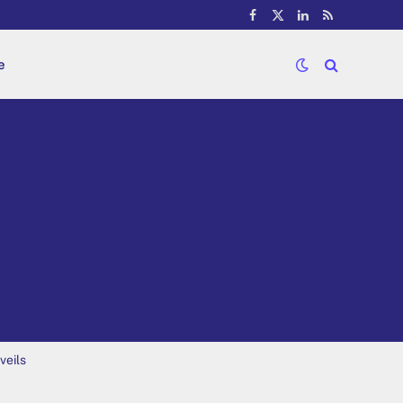
Facebook
X
LinkedIn
RSS
(Twitter)
e
veils