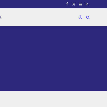
Facebook
X
LinkedIn
RSS
(Twitter)
e