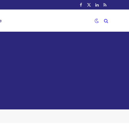
Facebook
X
LinkedIn
RSS
(Twitter)
e