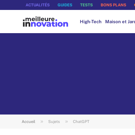
ACTUALITÉS
GUIDES
TESTS
BONS PLANS
High-Tech
Maison et Jar
»
»
Accueil
Sujets
ChatGPT