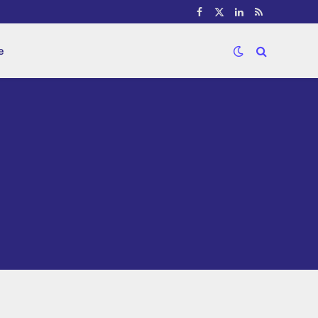
Facebook
X
LinkedIn
RSS
(Twitter)
e