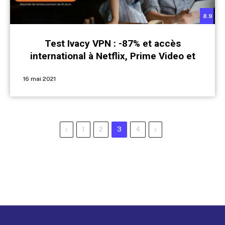
8.9
Test Ivacy VPN : -87% et accès
international à Netflix, Prime Video et
Disney+ pour 1,1€ / mois
16 mai 2021
Previous
Next
1
2
3
4